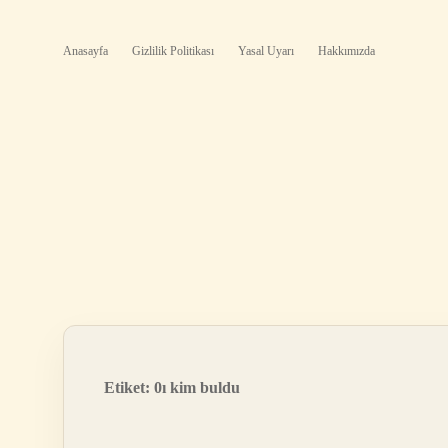
Anasayfa
Gizlilik Politikası
Yasal Uyarı
Hakkımızda
Etiket:
0ı kim buldu