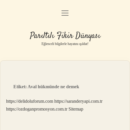
menüyü
Anasayfa
aç
Gizlilik Politikası
Parıltılı Fikir Dünyası
Yasal Uyarı
Eğlenceli bilgilerle hayatını ışıldat!
Hakkımızda
Etiket:
Aval hükmünde ne demek
https://delidoluforum.com
https://saranderyapi.com.tr
https://ozdoganpromosyon.com.tr
Sitemap