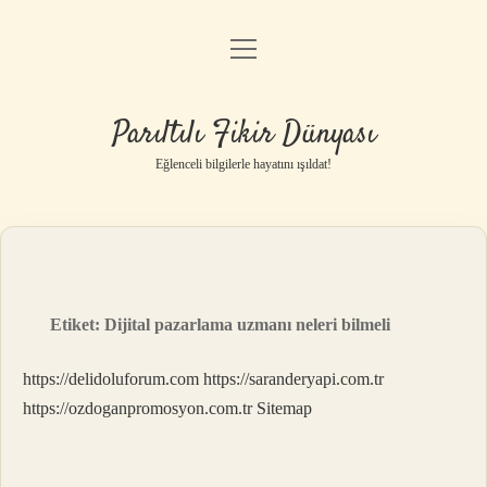
menüyü
Anasayfa
aç
Gizlilik Politikası
Parıltılı Fikir Dünyası
Yasal Uyarı
Eğlenceli bilgilerle hayatını ışıldat!
Hakkımızda
Etiket:
Dijital pazarlama uzmanı neleri bilmeli
https://delidoluforum.com
https://saranderyapi.com.tr
https://ozdoganpromosyon.com.tr
Sitemap