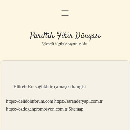
menüyü
Anasayfa
aç
Gizlilik Politikası
Parıltılı Fikir Dünyası
Yasal Uyarı
Eğlenceli bilgilerle hayatını ışıldat!
Hakkımızda
Etiket:
En sağlıklı iç çamaşırı hangisi
https://delidoluforum.com
https://saranderyapi.com.tr
https://ozdoganpromosyon.com.tr
Sitemap