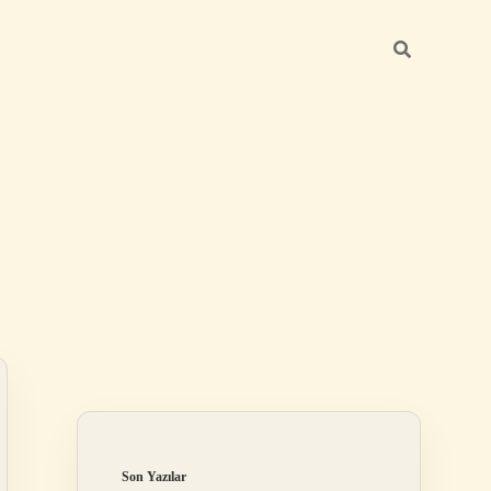
Sidebar
hiltonbet
http
Son Yazılar