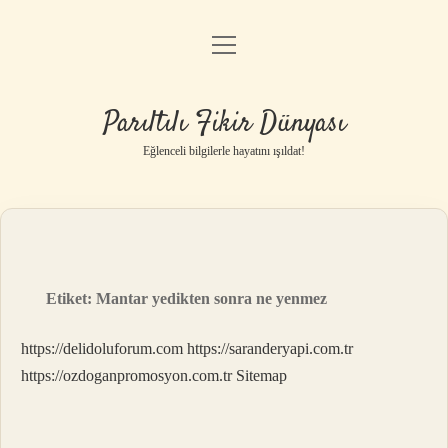
menüyü
Anasayfa
aç
Gizlilik Politikası
Parıltılı Fikir Dünyası
Yasal Uyarı
Eğlenceli bilgilerle hayatını ışıldat!
Hakkımızda
Etiket:
Mantar yedikten sonra ne yenmez
https://delidoluforum.com
https://saranderyapi.com.tr
https://ozdoganpromosyon.com.tr
Sitemap