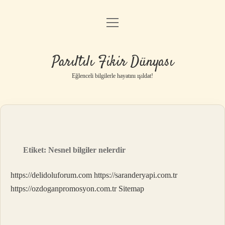
menüyü
Anasayfa
aç
Gizlilik Politikası
Parıltılı Fikir Dünyası
Yasal Uyarı
Eğlenceli bilgilerle hayatını ışıldat!
Hakkımızda
Etiket:
Nesnel bilgiler nelerdir
https://delidoluforum.com
https://saranderyapi.com.tr
https://ozdoganpromosyon.com.tr
Sitemap