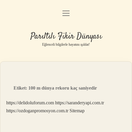
menüyü
Anasayfa
aç
Gizlilik Politikası
Parıltılı Fikir Dünyası
Yasal Uyarı
Eğlenceli bilgilerle hayatını ışıldat!
Hakkımızda
Etiket:
100 m dünya rekoru kaç saniyedir
https://delidoluforum.com
https://saranderyapi.com.tr
https://ozdoganpromosyon.com.tr
Sitemap