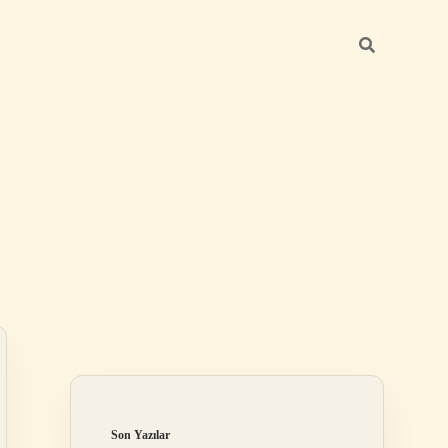
Sidebar
hiltonbet
ht
Son Yazılar