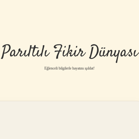
Parıltılı Fikir Dünyası
Eğlenceli bilgilerle hayatını ışıldat!