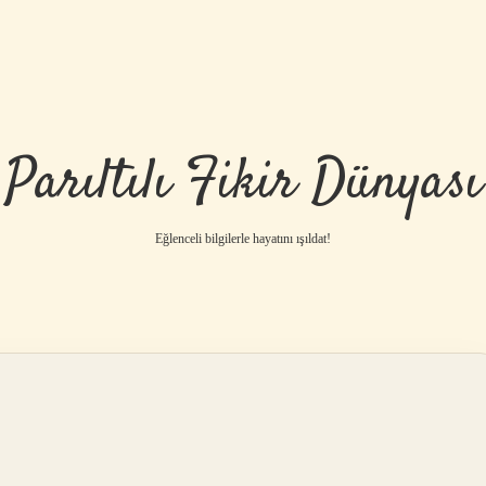
Parıltılı Fikir Dünyası
Eğlenceli bilgilerle hayatını ışıldat!