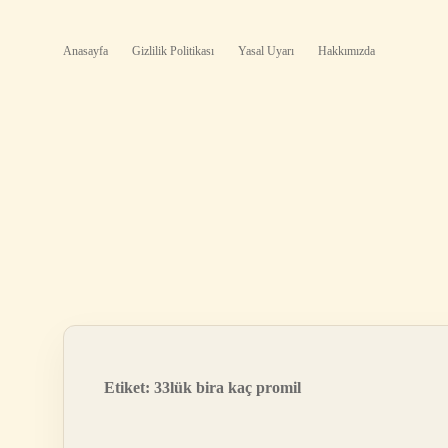
Anasayfa
Gizlilik Politikası
Yasal Uyarı
Hakkımızda
Etiket:
33lük bira kaç promil