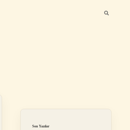
Sidebar
hiltonbet
http
Son Yazılar