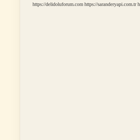
https://delidoluforum.com
https://saranderyapi.com.tr
h