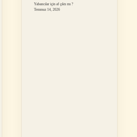
Yabancılar için af çıktı mı ?
Temmuz 14, 2026