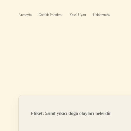
Anasayfa
Gizlilik Politikası
Yasal Uyarı
Hakkımızda
Etiket:
5sınıf yıkıcı doğa olayları nelerdir