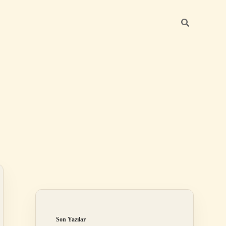
Sidebar
hiltonbet
https://www.tulipbet.online
Son Yazılar