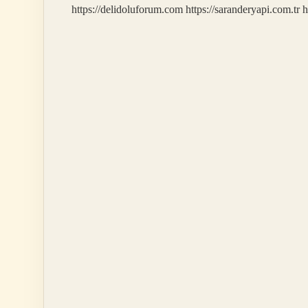
https://delidoluforum.com
https://saranderyapi.com.tr
h