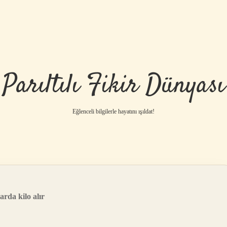
Parıltılı Fikir Dünyası
Eğlenceli bilgilerle hayatını ışıldat!
rda kilo alır