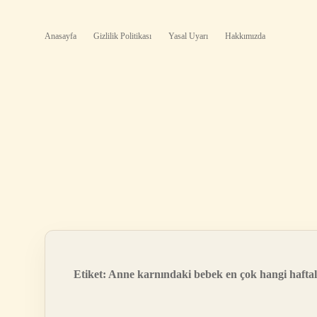
Anasayfa
Gizlilik Politikası
Yasal Uyarı
Hakkımızda
Etiket:
Anne karnındaki bebek en çok hangi haftala