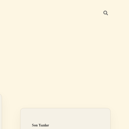
Sidebar
hiltonbet
https://www.tulipbet.online
Son Yazılar