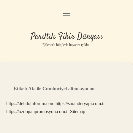
menüyü
Anasayfa
aç
Gizlilik Politikası
Parıltılı Fikir Dünyası
Yasal Uyarı
Eğlenceli bilgilerle hayatını ışıldat!
Hakkımızda
Etiket:
Ata ile Cumhuriyet altını aynı mı
https://delidoluforum.com
https://saranderyapi.com.tr
https://ozdoganpromosyon.com.tr
Sitemap