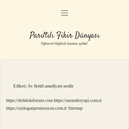
menüyü
Anasayfa
aç
Gizlilik Politikası
Parıltılı Fikir Dünyası
Yasal Uyarı
Eğlenceli bilgilerle hayatını ışıldat!
Hakkımızda
Etiket:
Av fistül ameliyatı nedir
https://delidoluforum.com
https://saranderyapi.com.tr
https://ozdoganpromosyon.com.tr
Sitemap