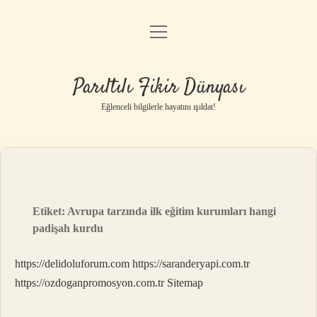
menüyü
Anasayfa
aç
Gizlilik Politikası
Parıltılı Fikir Dünyası
Yasal Uyarı
Eğlenceli bilgilerle hayatını ışıldat!
Hakkımızda
Etiket:
Avrupa tarzında ilk eğitim kurumları hangi
padişah kurdu
https://delidoluforum.com
https://saranderyapi.com.tr
https://ozdoganpromosyon.com.tr
Sitemap