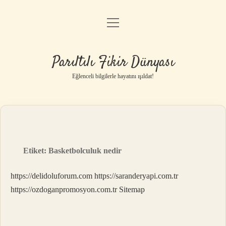
menüyü
Anasayfa
aç
Gizlilik Politikası
Parıltılı Fikir Dünyası
Yasal Uyarı
Eğlenceli bilgilerle hayatını ışıldat!
Hakkımızda
Etiket:
Basketbolculuk nedir
https://delidoluforum.com
https://saranderyapi.com.tr
https://ozdoganpromosyon.com.tr
Sitemap