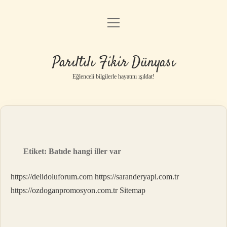
menüyü
Anasayfa
aç
Gizlilik Politikası
Parıltılı Fikir Dünyası
Yasal Uyarı
Eğlenceli bilgilerle hayatını ışıldat!
Hakkımızda
Etiket:
Batıde hangi iller var
https://delidoluforum.com
https://saranderyapi.com.tr
https://ozdoganpromosyon.com.tr
Sitemap