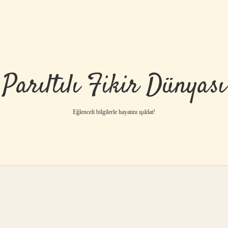
Parıltılı Fikir Dünyası
Eğlenceli bilgilerle hayatını ışıldat!