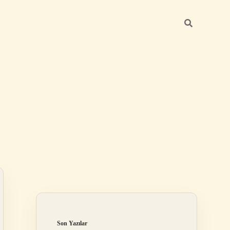
Sidebar
hiltonbet
ht
Son Yazılar