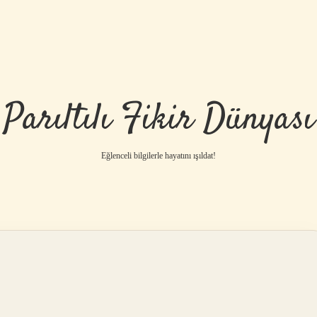
Parıltılı Fikir Dünyası
Eğlenceli bilgilerle hayatını ışıldat!