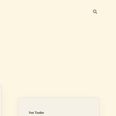
Sidebar
hiltonbet
https://www.tulipbet.online
Son Yazılar