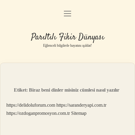
menüyü
Anasayfa
aç
Gizlilik Politikası
Parıltılı Fikir Dünyası
Yasal Uyarı
Eğlenceli bilgilerle hayatını ışıldat!
Hakkımızda
Etiket:
Biraz beni dinler misiniz cümlesi nasıl yazılır
https://delidoluforum.com
https://saranderyapi.com.tr
https://ozdoganpromosyon.com.tr
Sitemap