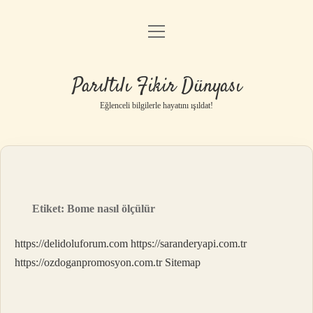
menüyü
Anasayfa
aç
Gizlilik Politikası
Parıltılı Fikir Dünyası
Yasal Uyarı
Eğlenceli bilgilerle hayatını ışıldat!
Hakkımızda
Etiket:
Bome nasıl ölçülür
https://delidoluforum.com
https://saranderyapi.com.tr
https://ozdoganpromosyon.com.tr
Sitemap