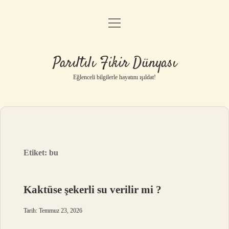
menüyü
Anasayfa
aç
Gizlilik Politikası
Parıltılı Fikir Dünyası
Yasal Uyarı
Eğlenceli bilgilerle hayatını ışıldat!
Hakkımızda
Etiket:
bu
Kaktüse şekerli su verilir mi ?
Tarih: Temmuz 23, 2026