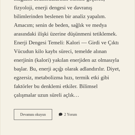
fizyoloji, enerji dengesi ve davranış
bilimlerinden beslenen bir analiz yapalım.
Amacım; senin de beden, sağlık ve medya
arasındaki ilişki üzerine düşünmeni tetiklemek.
Enerji Dengesi Temeli: Kalori — Girdi ve Çıktı
Vücudun kilo kaybı süreci, temelde alınan
enerjinin (kalori) yakılan enerjiden az olmasıyla
başlar. Bu, enerji açığı olarak adlandırılır. Diyet,
egzersiz, metabolizma hızı, termik etki gibi
faktörler bu denklemi etkiler. Bilimsel
çalışmalar uzun süreli açlık…
Hande
Devamını okuyun
2 Yorum
Erçel
nasıl
bu