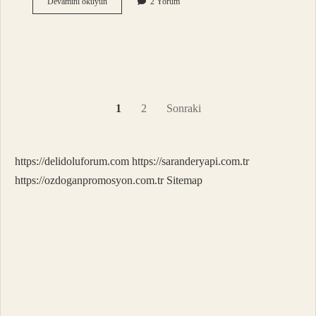
Hangi
Devamını okuyun
2 Yorum
işlerde
grev
yapılamaz
?
Yazı
1
2
Sonraki
sayfalaması
https://delidoluforum.com
https://saranderyapi.com.tr
https://ozdoganpromosyon.com.tr
Sitemap