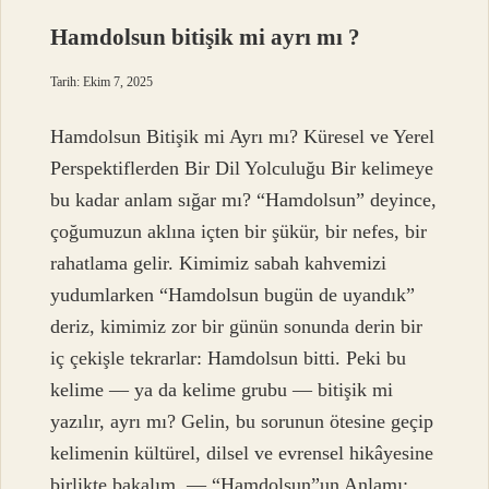
kadar
zayıfladı
Hamdolsun bitişik mi ayrı mı ?
?
Tarih: Ekim 7, 2025
Hamdolsun Bitişik mi Ayrı mı? Küresel ve Yerel
Perspektiflerden Bir Dil Yolculuğu Bir kelimeye
bu kadar anlam sığar mı? “Hamdolsun” deyince,
çoğumuzun aklına içten bir şükür, bir nefes, bir
rahatlama gelir. Kimimiz sabah kahvemizi
yudumlarken “Hamdolsun bugün de uyandık”
deriz, kimimiz zor bir günün sonunda derin bir
iç çekişle tekrarlar: Hamdolsun bitti. Peki bu
kelime — ya da kelime grubu — bitişik mi
yazılır, ayrı mı? Gelin, bu sorunun ötesine geçip
kelimenin kültürel, dilsel ve evrensel hikâyesine
birlikte bakalım. — “Hamdolsun”un Anlamı: