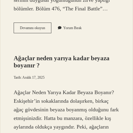
serinin duygusal yoğunluğunun zirve yaptığı
bölümler. Bölüm 476, “The Final Battle”…
Kaktüse
Devamını okuyun
Yorum Bırak
şekerli
su
verilir
mi
?
Ağaçlar neden yarıya kadar beyaza
boyanır ?
Tarih: Aralık 17, 2025
Ağaçlar Neden Yarıya Kadar Beyaza Boyanır?
Eskişehir’in sokaklarında dolaşırken, birkaç
ağaç gövdesinin beyaza boyanmış olduğunu fark
etmişsinizdir. Hatta bu manzara, özellikle kış
aylarında oldukça yaygındır. Peki, ağaçların