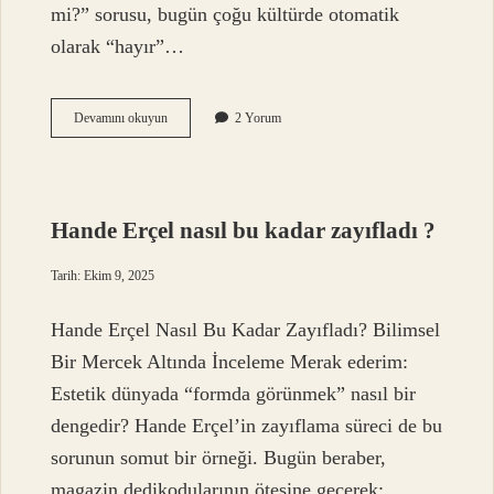
mi?” sorusu, bugün çoğu kültürde otomatik
olarak “hayır”…
Dayı
Devamını okuyun
2 Yorum
ile
hala
evlenebilir
mi
?
Hande Erçel nasıl bu kadar zayıfladı ?
Tarih: Ekim 9, 2025
Hande Erçel Nasıl Bu Kadar Zayıfladı? Bilimsel
Bir Mercek Altında İnceleme Merak ederim:
Estetik dünyada “formda görünmek” nasıl bir
dengedir? Hande Erçel’in zayıflama süreci de bu
sorunun somut bir örneği. Bugün beraber,
magazin dedikodularının ötesine geçerek;