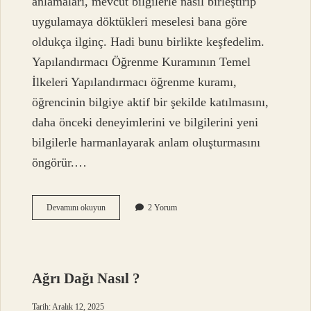
anlamaları, mevcut bilgilerle nasıl birleştirip
uygulamaya döktükleri meselesi bana göre
oldukça ilginç. Hadi bunu birlikte keşfedelim.
Yapılandırmacı Öğrenme Kuramının Temel
İlkeleri Yapılandırmacı öğrenme kuramı,
öğrencinin bilgiye aktif bir şekilde katılmasını,
daha önceki deneyimlerini ve bilgilerini yeni
bilgilerle harmanlayarak anlam oluşturmasını
öngörür.…
Yapılandırmacı
Devamını okuyun
2 Yorum
öğrenme
kuramı
nedir
?
Ağrı Dağı Nasıl ?
Tarih: Aralık 12, 2025