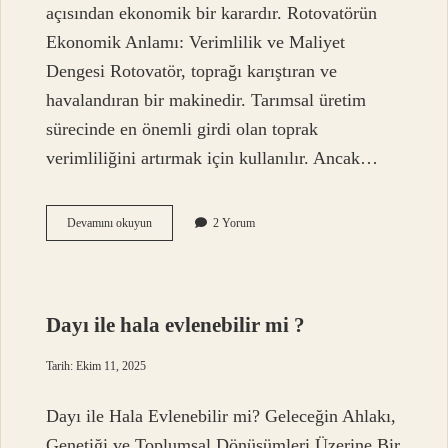
açısından ekonomik bir karardır. Rotovatörün
Ekonomik Anlamı: Verimlilik ve Maliyet
Dengesi Rotovatör, toprağı karıştıran ve
havalandıran bir makinedir. Tarımsal üretim
sürecinde en önemli girdi olan toprak
verimliliğini artırmak için kullanılır. Ancak…
Rotovatör
Devamını okuyun
2 Yorum
nerelerde
kullanılır
?
Dayı ile hala evlenebilir mi ?
Tarih: Ekim 11, 2025
Dayı ile Hala Evlenebilir mi? Geleceğin Ahlakı,
Genetiği ve Toplumsal Dönüşümleri Üzerine Bir