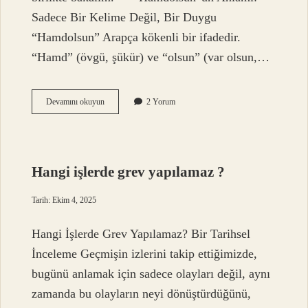
Sadece Bir Kelime Değil, Bir Duygu
“Hamdolsun” Arapça kökenli bir ifadedir.
“Hamd” (övgü, şükür) ve “olsun” (var olsun,…
Hamdolsun
Devamını okuyun
2 Yorum
bitişik
mi
ayrı
mı
?
Hangi işlerde grev yapılamaz ?
Tarih: Ekim 4, 2025
Hangi İşlerde Grev Yapılamaz? Bir Tarihsel
İnceleme Geçmişin izlerini takip ettiğimizde,
bugünü anlamak için sadece olayları değil, aynı
zamanda bu olayların neyi dönüştürdüğünü,