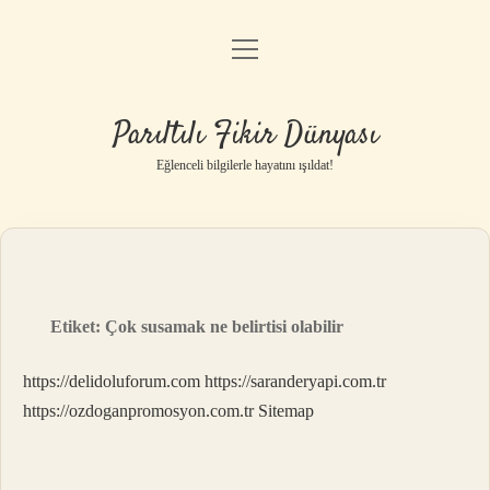
menüyü
Anasayfa
aç
Gizlilik Politikası
Parıltılı Fikir Dünyası
Yasal Uyarı
Eğlenceli bilgilerle hayatını ışıldat!
Hakkımızda
Etiket:
Çok susamak ne belirtisi olabilir
https://delidoluforum.com
https://saranderyapi.com.tr
https://ozdoganpromosyon.com.tr
Sitemap