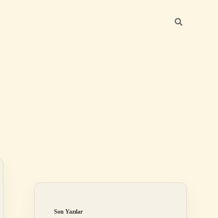
Sidebar
hiltonbet
https
Son Yazılar