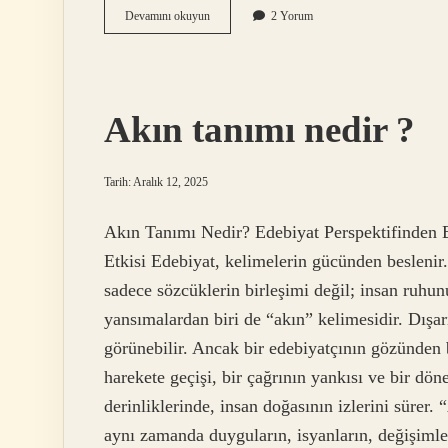
Tropikal
Devamını okuyun
2 Yorum
fırtına
Türkiye’de
görülür
mü
?
Akın tanımı nedir ?
Tarih: Aralık 12, 2025
Akın Tanımı Nedir? Edebiyat Perspektifinden 
Etkisi Edebiyat, kelimelerin gücünden beslenir. 
sadece sözcüklerin birleşimi değil; insan ruhunu
yansımalardan biri de “akın” kelimesidir. Dışar
görünebilir. Ancak bir edebiyatçının gözünden b
harekete geçişi, bir çağrının yankısı ve bir dön
derinliklerinde, insan doğasının izlerini sürer.
aynı zamanda duyguların, isyanların, değişiml