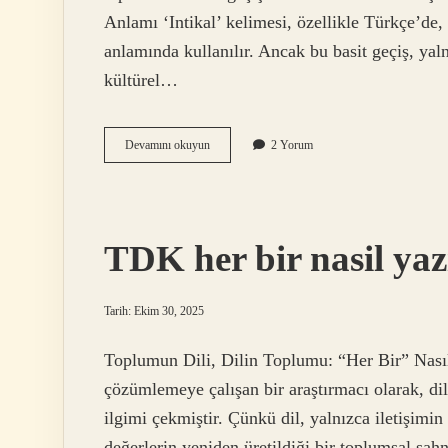
Anlamı ‘Intikal’ kelimesi, özellikle Türkçe’de,
anlamında kullanılır. Ancak bu basit geçiş, yaln
kültürel…
Intikali
Devamını okuyun
2 Yorum
ne
demek
?
TDK her bir nasil yazi
Tarih: Ekim 30, 2025
Toplumun Dili, Dilin Toplumu: “Her Bir” Nası
çözümlemeye çalışan bir araştırmacı olarak, dil
ilgimi çekmiştir. Çünkü dil, yalnızca iletişimin
değerlerin yeniden üretildiği bir toplumsal sahne