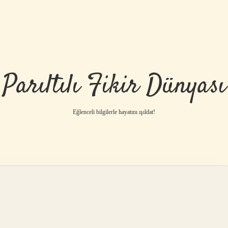
Parıltılı Fikir Dünyası
Eğlenceli bilgilerle hayatını ışıldat!