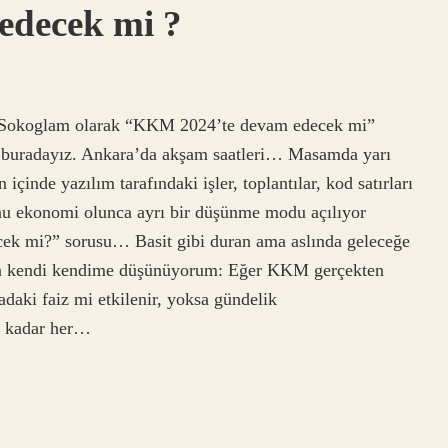
edecek mi ?
Sokoglam olarak “KKM 2024’te devam edecek mi”
in buradayız. Ankara’da akşam saatleri… Masamda yarı
çinde yazılım tarafındaki işler, toplantılar, kod satırları
nu ekonomi olunca ayrı bir düşünme modu açılıyor
ek mi?” sorusu… Basit gibi duran ama aslında geleceğe
azen kendi kendime düşünüyorum: Eğer KKM gerçekten
daki faiz mi etkilenir, yoksa gündelik
za kadar her…