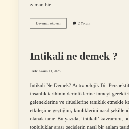
zaman bir…
Akın
Devamını okuyun
2 Yorum
tanımı
nedir
?
Intikali ne demek ?
Tarih: Kasım 13, 2025
Intikali Ne Demek? Antropolojik Bir Perspektift
insanlık tarihinin derinliklerine inmeyi gerekti
geleneklerine ve ritüellerine tanıklık etmekle k
etkileşime geçtiğini, kimliklerini nasıl şekillen
olanak tanır. Bu yazıda, ‘intikali’ kavramını, bu
topluluklar arası geçişlerin nasıl bir anlam taş