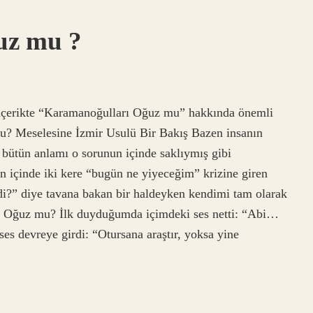
uz mu ?
u içerikte “Karamanoğulları Oğuz mu” hakkında önemli
mu? Meselesine İzmir Usulü Bir Bakış Bazen insanın
ın bütün anlamı o sorunun içinde saklıymış gibi
n içinde iki kere “bugün ne yiyeceğim” krizine giren
endi?” diye tavana bakan bir haldeyken kendimi tam olarak
ı Oğuz mu? İlk duyduğumda içimdeki ses netti: “Abi…
ses devreye girdi: “Otursana araştır, yoksa yine