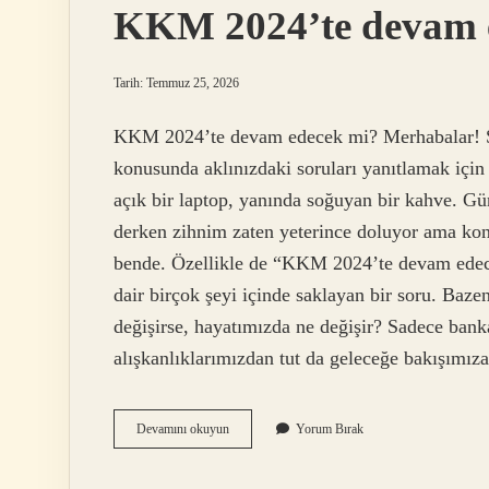
KKM 2024’te devam 
Tarih: Temmuz 25, 2026
KKM 2024’te devam edecek mi? Merhabalar! 
konusunda aklınızdaki soruları yanıtlamak iç
açık bir laptop, yanında soğuyan bir kahve. Gün i
derken zihnim zaten yeterince doluyor ama ko
bende. Özellikle de “KKM 2024’te devam edec
dair birçok şeyi içinde saklayan bir soru. B
değişirse, hayatımızda ne değişir? Sadece banka
alışkanlıklarımızdan tut da geleceğe bakışımı
KKM
Devamını okuyun
Yorum Bırak
2024’te
devam
edecek