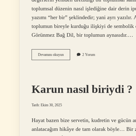
toplumsal düzenin nasıl işlediğine dair derin 
yazımı “her bir” şeklindedir; yani ayrı yazılır.
toplumun bireyle kurduğu ilişkiyi de sembolik 
Görünmez Bağ Dil, bir toplumun aynasıdır.…
TDK
Devamını okuyun
2 Yorum
her
bir
nasil
yazilir
?
Karun nasıl biriydi ?
Tarih: Ekim 30, 2025
Hayat bazen bize servetin, kudretin ve gücün ar
anlatacağım hikâye de tam olarak böyle… Bir z