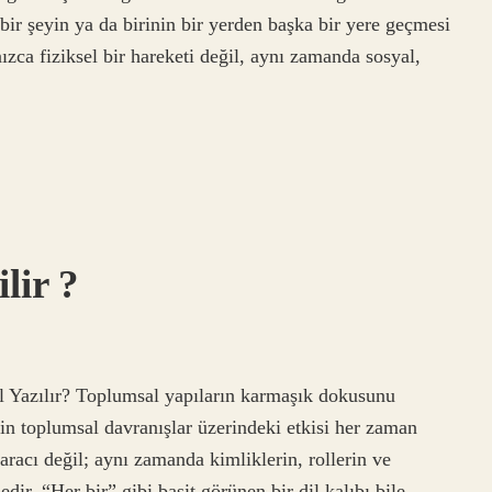
 bir şeyin ya da birinin bir yerden başka bir yere geçmesi
ızca fiziksel bir hareketi değil, aynı zamanda sosyal,
lir ?
l Yazılır? Toplumsal yapıların karmaşık dokusunu
in toplumsal davranışlar üzerindeki etkisi her zaman
 aracı değil; aynı zamanda kimliklerin, rollerin ve
dir. “Her bir” gibi basit görünen bir dil kalıbı bile,