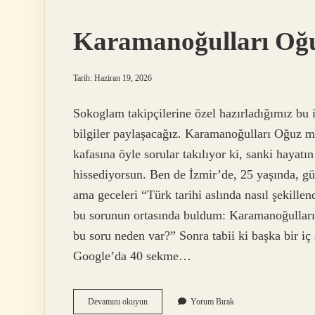
mi
?
Karamanoğulları Oğ
Tarih: Haziran 19, 2026
Sokoglam takipçilerine özel hazırladığımız b
bilgiler paylaşacağız. Karamanoğulları Oğuz 
kafasına öyle sorular takılıyor ki, sanki hayat
hissediyorsun. Ben de İzmir’de, 25 yaşında, gü
ama geceleri “Türk tarihi aslında nasıl şekill
bu sorunun ortasında buldum: Karamanoğullar
bu soru neden var?” Sonra tabii ki başka bir iç 
Google’da 40 sekme…
Karamanoğulları
Devamını okuyun
Yorum Bırak
Oğuz