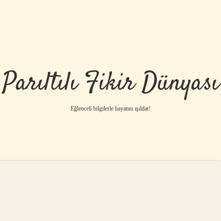
Parıltılı Fikir Dünyası
Eğlenceli bilgilerle hayatını ışıldat!