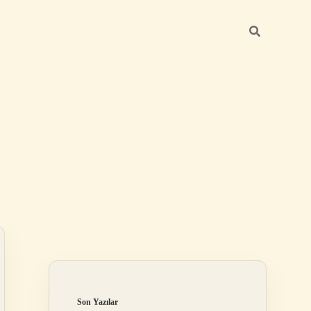
Sidebar
hiltonbet
https://www.tulipbet.online
Son Yazılar