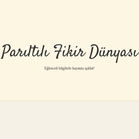
Parıltılı Fikir Dünyası
Eğlenceli bilgilerle hayatını ışıldat!