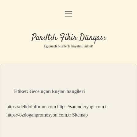
menüyü
Anasayfa
aç
Gizlilik Politikası
Parıltılı Fikir Dünyası
Yasal Uyarı
Eğlenceli bilgilerle hayatını ışıldat!
Hakkımızda
Etiket:
Gece uçan kuşlar hangileri
https://delidoluforum.com
https://saranderyapi.com.tr
https://ozdoganpromosyon.com.tr
Sitemap