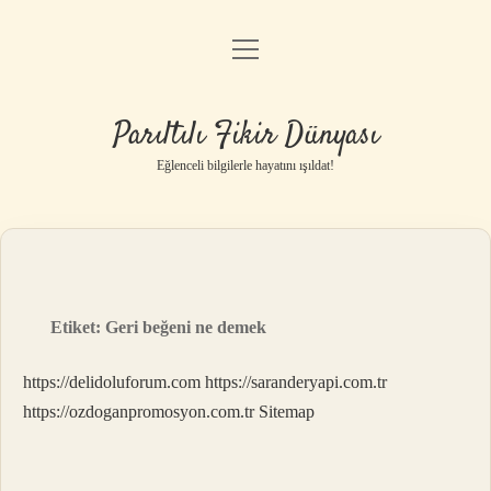
menüyü
Anasayfa
aç
Gizlilik Politikası
Parıltılı Fikir Dünyası
Yasal Uyarı
Eğlenceli bilgilerle hayatını ışıldat!
Hakkımızda
Etiket:
Geri beğeni ne demek
https://delidoluforum.com
https://saranderyapi.com.tr
https://ozdoganpromosyon.com.tr
Sitemap