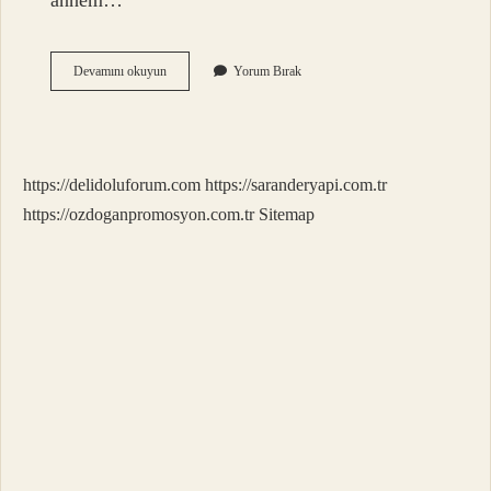
annem…
Çanta
Devamını okuyun
Yorum Bırak
sapı
kaç
cm
olmalı
?
https://delidoluforum.com
https://saranderyapi.com.tr
https://ozdoganpromosyon.com.tr
Sitemap