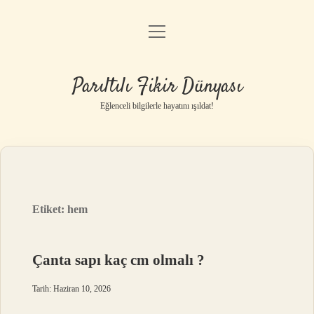
menüyü
Anasayfa
aç
Gizlilik Politikası
Parıltılı Fikir Dünyası
Yasal Uyarı
Eğlenceli bilgilerle hayatını ışıldat!
Hakkımızda
Etiket:
hem
Çanta sapı kaç cm olmalı ?
Tarih: Haziran 10, 2026