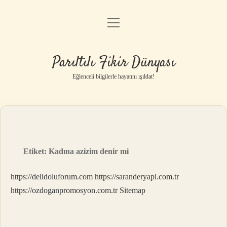
menüyü
Anasayfa
aç
Gizlilik Politikası
Parıltılı Fikir Dünyası
Yasal Uyarı
Eğlenceli bilgilerle hayatını ışıldat!
Hakkımızda
Etiket:
Kadına azizim denir mi
https://delidoluforum.com
https://saranderyapi.com.tr
https://ozdoganpromosyon.com.tr
Sitemap