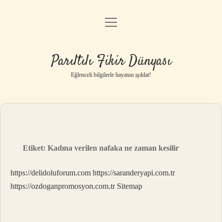
menüyü
Anasayfa
aç
Gizlilik Politikası
Parıltılı Fikir Dünyası
Yasal Uyarı
Eğlenceli bilgilerle hayatını ışıldat!
Hakkımızda
Etiket:
Kadına verilen nafaka ne zaman kesilir
https://delidoluforum.com
https://saranderyapi.com.tr
https://ozdoganpromosyon.com.tr
Sitemap