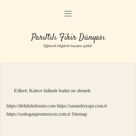
menüyü
Anasayfa
aç
Gizlilik Politikası
Parıltılı Fikir Dünyası
Yasal Uyarı
Eğlenceli bilgilerle hayatını ışıldat!
Hakkımızda
Etiket:
Kahve falinde bulut ne demek
https://delidoluforum.com
https://saranderyapi.com.tr
https://ozdoganpromosyon.com.tr
Sitemap