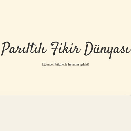
Parıltılı Fikir Dünyası
Eğlenceli bilgilerle hayatını ışıldat!