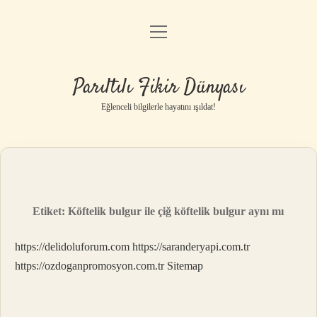
menüyü
Anasayfa
aç
Gizlilik Politikası
Parıltılı Fikir Dünyası
Yasal Uyarı
Eğlenceli bilgilerle hayatını ışıldat!
Hakkımızda
Etiket:
Köftelik bulgur ile çiğ köftelik bulgur aynı mı
https://delidoluforum.com
https://saranderyapi.com.tr
https://ozdoganpromosyon.com.tr
Sitemap