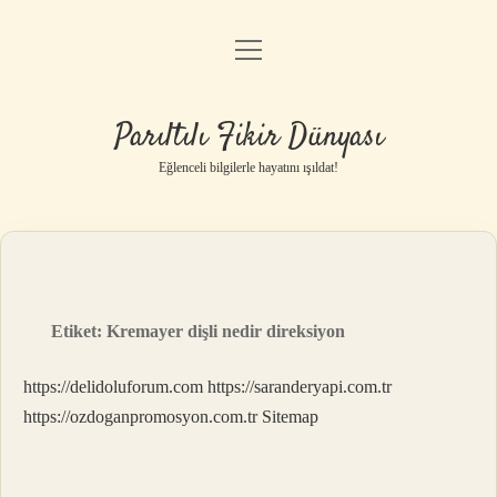
menüyü
Anasayfa
aç
Gizlilik Politikası
Parıltılı Fikir Dünyası
Yasal Uyarı
Eğlenceli bilgilerle hayatını ışıldat!
Hakkımızda
Etiket:
Kremayer dişli nedir direksiyon
https://delidoluforum.com
https://saranderyapi.com.tr
https://ozdoganpromosyon.com.tr
Sitemap