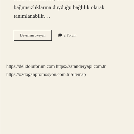
bağımsızlıklarına duyduğu bağlılık olarak
tanımlanabilir.…
Milliyetçilik
Devamını okuyun
2 Yorum
ilkesinin
doğal
sonucu
hangi
ilkedir
https://delidoluforum.com
https://saranderyapi.com.tr
?
https://ozdoganpromosyon.com.tr
Sitemap