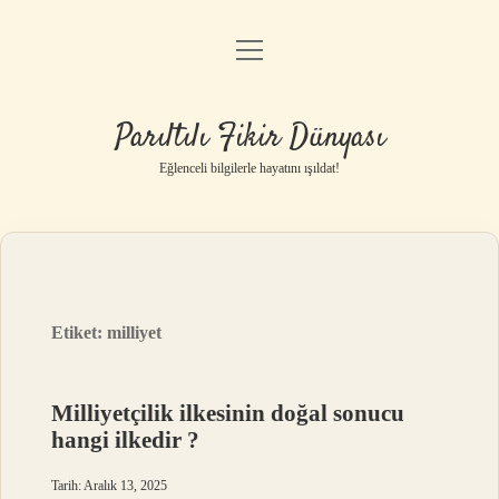
menüyü
Anasayfa
aç
Gizlilik Politikası
Parıltılı Fikir Dünyası
Yasal Uyarı
Eğlenceli bilgilerle hayatını ışıldat!
Hakkımızda
Etiket:
milliyet
Milliyetçilik ilkesinin doğal sonucu
hangi ilkedir ?
Tarih: Aralık 13, 2025