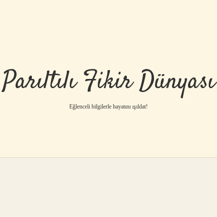
Parıltılı Fikir Dünyası
Eğlenceli bilgilerle hayatını ışıldat!