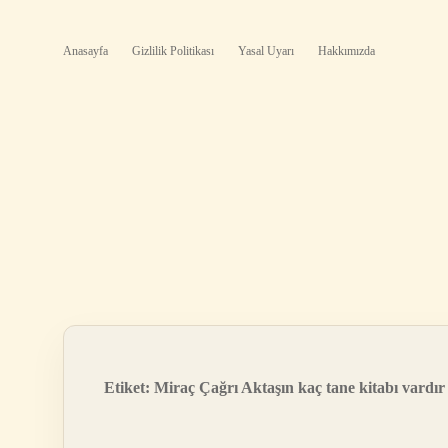
Anasayfa
Gizlilik Politikası
Yasal Uyarı
Hakkımızda
Etiket:
Miraç Çağrı Aktaşın kaç tane kitabı vardır