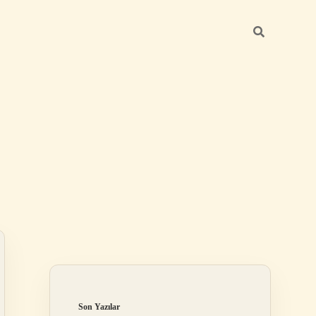
Sidebar
hiltonbet
https://www.tulipbet.online/
Son Yazılar