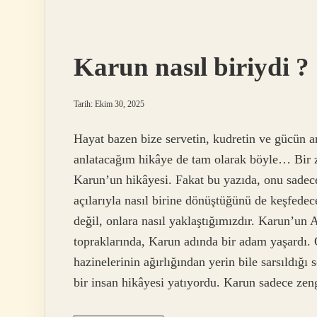
otunun
faydaları
nelerdir
?
Karun nasıl biriydi ?
Tarih: Ekim 30, 2025
Hayat bazen bize servetin, kudretin ve gücün ar
anlatacağım hikâye de tam olarak böyle… Bir z
Karun’un hikâyesi. Fakat bu yazıda, onu sadece 
açılarıyla nasıl birine dönüştüğünü de keşfede
değil, onlara nasıl yaklaştığımızdır. Karun’un
topraklarında, Karun adında bir adam yaşardı. O
hazinelerinin ağırlığından yerin bile sarsıldığ
bir insan hikâyesi yatıyordu. Karun sadece zen