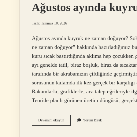
Ağustos ayında kuyr
Tarih: Temmuz 10, 2026
Ağustos ayında kuyruk ne zaman doğuyor? Sok
ne zaman doğuyor” hakkında hazırladığımız bu ö
kuru sıcak bastırdığında aklıma hep çocukken g
ayı genelde tatil, biraz boşluk, biraz da sıcak
tarafında bir akrabamızın çiftliğinde geçirmiş
sorusunun kafamda ilk kez gerçek bir karşılı
Rakamlarla, grafiklerle, arz-talep eğrileriyl
Teoride planlı görünen üretim döngüsü, gerçek
Ağustos
Devamını okuyun
Yorum Bırak
ayında
kuyruk
ne