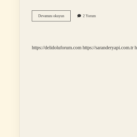
Gümüş
Devamını okuyun
2 Yorum
böceği
kışın
olur
mu
?
https://delidoluforum.com
https://saranderyapi.com.tr
h