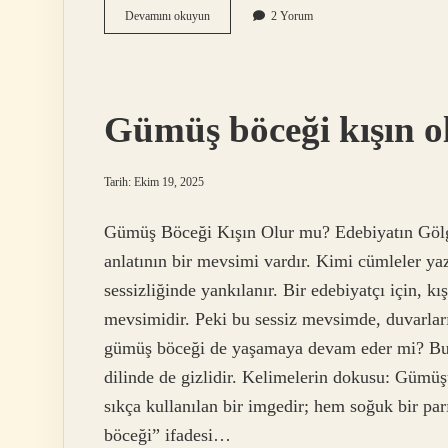
Karun
Devamını okuyun
2 Yorum
nasıl
biriydi
?
Gümüş böceği kışın o
Tarih: Ekim 19, 2025
Gümüş Böceği Kışın Olur mu? Edebiyatın Gölges
anlatının bir mevsimi vardır. Kimi cümleler yaz
sessizliğinde yankılanır. Bir edebiyatçı için, kı
mevsimidir. Peki bu sessiz mevsimde, duvarlar
gümüş böceği de yaşamaya devam eder mi? Bu s
dilinde de gizlidir. Kelimelerin dokusu: Gümüş
sıkça kullanılan bir imgedir; hem soğuk bir parı
böceği” ifadesi…