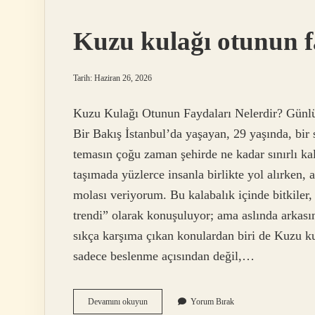
zaman
doğuyor
Kuzu kulağı otunun fa
?
Tarih: Haziran 26, 2026
Kuzu Kulağı Otunun Faydaları Nelerdir? Günlü
Bir Bakış İstanbul’da yaşayan, 29 yaşında, bir 
temasın çoğu zaman şehirde ne kadar sınırlı ka
taşımada yüzlerce insanla birlikte yol alırken, 
molası veriyorum. Bu kalabalık içinde bitkiler,
trendi” olarak konuşuluyor; ama aslında arkasın
sıkça karşıma çıkan konulardan biri de Kuzu ku
sadece beslenme açısından değil,…
Kuzu
Devamını okuyun
Yorum Bırak
kulağı