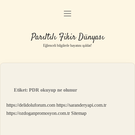
menüyü
Anasayfa
aç
Gizlilik Politikası
Parıltılı Fikir Dünyası
Yasal Uyarı
Eğlenceli bilgilerle hayatını ışıldat!
Hakkımızda
Etiket:
PDR okuyup ne olunur
https://delidoluforum.com
https://saranderyapi.com.tr
https://ozdoganpromosyon.com.tr
Sitemap