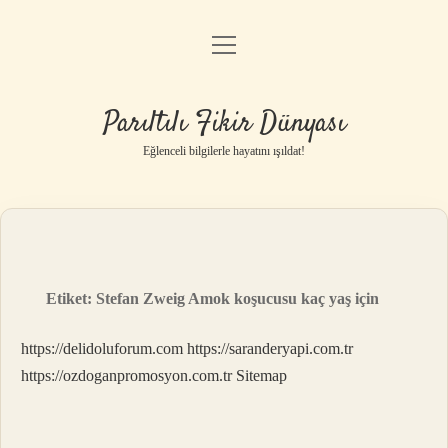
menüyü
Anasayfa
aç
Gizlilik Politikası
Parıltılı Fikir Dünyası
Yasal Uyarı
Eğlenceli bilgilerle hayatını ışıldat!
Hakkımızda
Etiket:
Stefan Zweig Amok koşucusu kaç yaş için
https://delidoluforum.com
https://saranderyapi.com.tr
https://ozdoganpromosyon.com.tr
Sitemap