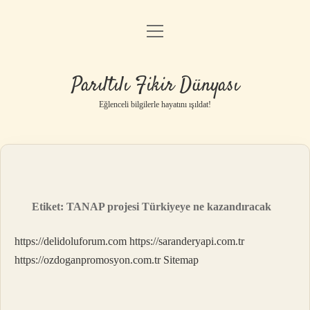
menüyü
Anasayfa
aç
Gizlilik Politikası
Parıltılı Fikir Dünyası
Yasal Uyarı
Eğlenceli bilgilerle hayatını ışıldat!
Hakkımızda
Etiket:
TANAP projesi Türkiyeye ne kazandıracak
https://delidoluforum.com
https://saranderyapi.com.tr
https://ozdoganpromosyon.com.tr
Sitemap