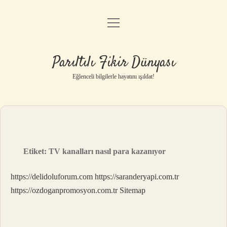
menüyü
Anasayfa
aç
Gizlilik Politikası
Parıltılı Fikir Dünyası
Yasal Uyarı
Eğlenceli bilgilerle hayatını ışıldat!
Hakkımızda
Etiket:
TV kanalları nasıl para kazanıyor
https://delidoluforum.com
https://saranderyapi.com.tr
https://ozdoganpromosyon.com.tr
Sitemap