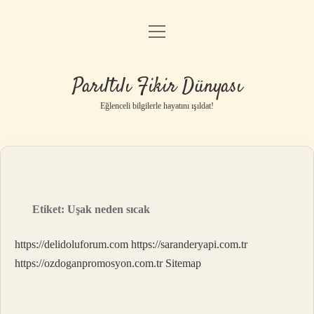
menüyü
Anasayfa
aç
Gizlilik Politikası
Parıltılı Fikir Dünyası
Yasal Uyarı
Eğlenceli bilgilerle hayatını ışıldat!
Hakkımızda
Etiket:
Uşak neden sıcak
https://delidoluforum.com
https://saranderyapi.com.tr
https://ozdoganpromosyon.com.tr
Sitemap