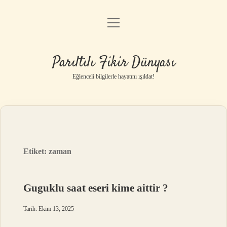
menüyü
Anasayfa
aç
Gizlilik Politikası
Parıltılı Fikir Dünyası
Yasal Uyarı
Eğlenceli bilgilerle hayatını ışıldat!
Hakkımızda
Etiket:
zaman
Guguklu saat eseri kime aittir ?
Tarih: Ekim 13, 2025