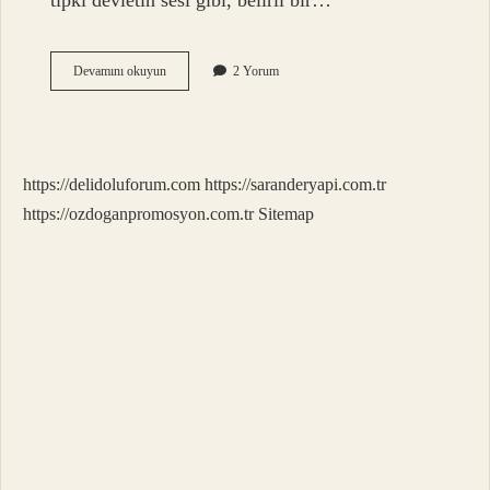
tıpkı devletin sesi gibi, belirli bir…
Guguklu
Devamını okuyun
2 Yorum
saat
eseri
kime
aittir
?
https://delidoluforum.com
https://saranderyapi.com.tr
https://ozdoganpromosyon.com.tr
Sitemap