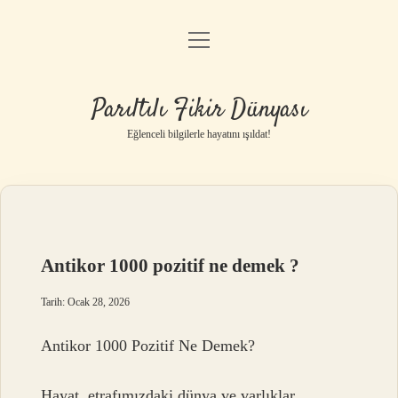
menüyü
Anasayfa
aç
Gizlilik Politikası
Parıltılı Fikir Dünyası
Yasal Uyarı
Eğlenceli bilgilerle hayatını ışıldat!
Hakkımızda
Antikor 1000 pozitif ne demek ?
Tarih: Ocak 28, 2026
Antikor 1000 Pozitif Ne Demek?
Hayat, etrafımızdaki dünya ve varlıklar