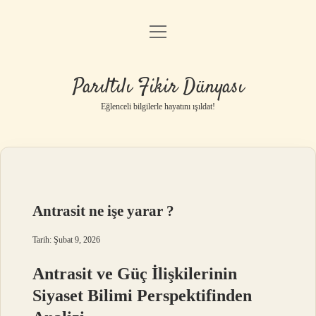
menüyü
Anasayfa
aç
Gizlilik Politikası
Parıltılı Fikir Dünyası
Yasal Uyarı
Eğlenceli bilgilerle hayatını ışıldat!
Hakkımızda
Antrasit ne işe yarar ?
Tarih: Şubat 9, 2026
Antrasit ve Güç İlişkilerinin
Siyaset Bilimi Perspektifinden