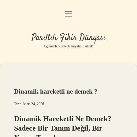
menüyü
Anasayfa
aç
Gizlilik Politikası
Parıltılı Fikir Dünyası
Yasal Uyarı
Eğlenceli bilgilerle hayatını ışıldat!
Hakkımızda
Dinamik hareketli ne demek ?
Tarih: Mart 24, 2026
Dinamik Hareketli Ne Demek?
Sadece Bir Tanım Değil, Bir