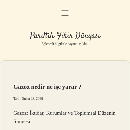
menüyü
Anasayfa
aç
Gizlilik Politikası
Parıltılı Fikir Dünyası
Yasal Uyarı
Eğlenceli bilgilerle hayatını ışıldat!
Hakkımızda
Gazoz nedir ne işe yarar ?
Tarih: Şubat 23, 2026
Gazoz: İktidar, Kurumlar ve Toplumsal Düzenin
Simgesi