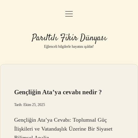
menüyü
Anasayfa
aç
Gizlilik Politikası
Parıltılı Fikir Dünyası
Yasal Uyarı
Eğlenceli bilgilerle hayatını ışıldat!
Hakkımızda
Gençliğin Ata’ya cevabı nedir ?
Tarih: Ekim 25, 2025
Gençliğin Ata’ya Cevabı: Toplumsal Güç
İlişkileri ve Vatandaşlık Üzerine Bir Siyaset
Bilimsel Analiz